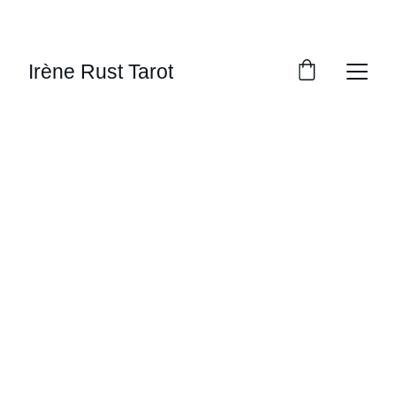
PROFITEZ DE RÉDUCTIONS 
EXCEPTIONNELLES !
Irène Rust Tarot