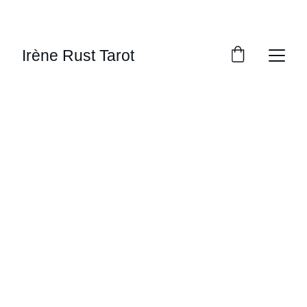
PROFITEZ DE RÉDUCTIONS 
EXCEPTIONNELLES !
Irène Rust Tarot