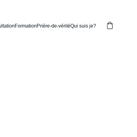
ltation
Formation
Prière-de-vérité
Qui suis je?
ion Tarot